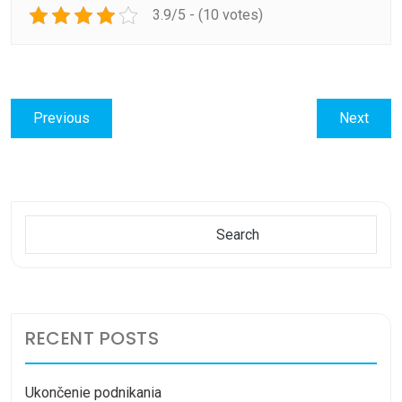
3.9/5 - (10 votes)
Post
Previous
Next
Previous
Next
navigation
post:
post:
Search
Search
RECENT POSTS
Ukončenie podnikania