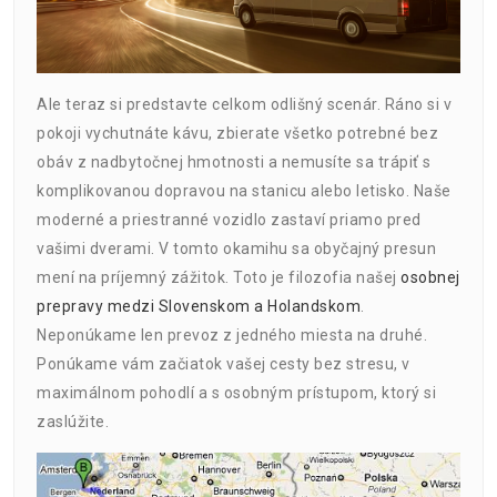
Ale teraz si predstavte celkom odlišný scenár. Ráno si v
pokoji vychutnáte kávu, zbierate všetko potrebné bez
obáv z nadbytočnej hmotnosti a nemusíte sa trápiť s
komplikovanou dopravou na stanicu alebo letisko. Naše
moderné a priestranné vozidlo zastaví priamo pred
vašimi dverami. V tomto okamihu sa obyčajný presun
mení na príjemný zážitok. Toto je filozofia našej
osobnej
prepravy medzi Slovenskom a Holandskom
.
Neponúkame len prevoz z jedného miesta na druhé.
Ponúkame vám začiatok vašej cesty bez stresu, v
maximálnom pohodlí a s osobným prístupom, ktorý si
zaslúžite.