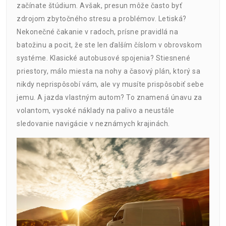
začínate štúdium. Avšak, presun môže často byť
zdrojom zbytočného stresu a problémov. Letiská?
Nekonečné čakanie v radoch, prísne pravidlá na
batožinu a pocit, že ste len ďalším číslom v obrovskom
systéme. Klasické autobusové spojenia? Stiesnené
priestory, málo miesta na nohy a časový plán, ktorý sa
nikdy neprispôsobí vám, ale vy musíte prispôsobiť sebe
jemu. A jazda vlastným autom? To znamená únavu za
volantom, vysoké náklady na palivo a neustále
sledovanie navigácie v neznámych krajinách.