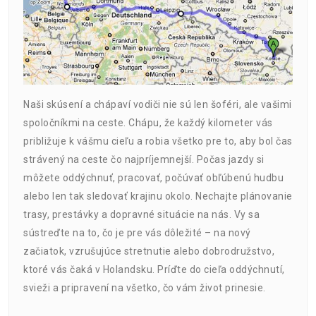
Naši skúsení a chápaví vodiči nie sú len šoféri, ale vašimi
spoločníkmi na ceste. Chápu, že každý kilometer vás
približuje k vášmu cieľu a robia všetko pre to, aby bol čas
strávený na ceste čo najpríjemnejší. Počas jazdy si
môžete oddýchnuť, pracovať, počúvať obľúbenú hudbu
alebo len tak sledovať krajinu okolo. Nechajte plánovanie
trasy, prestávky a dopravné situácie na nás. Vy sa
sústreďte na to, čo je pre vás dôležité – na nový
začiatok, vzrušujúce stretnutie alebo dobrodružstvo,
ktoré vás čaká v Holandsku. Príďte do cieľa oddýchnutí,
svieži a pripravení na všetko, čo vám život prinesie.