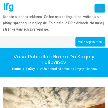
Skip
Ifg
to
Tog
nav
content
Urobte si dobrú reklamu. Online marketing, dnes, vaše biznis
plány, spropaguje najlepšie. To platí aj o PR článkoch. Na našej
stránke vám ich zverejníme.
Make Appointment
Vaša Pohodlná Brána Do Krajiny
Tulipánov
Home
Služby
Vaša pohodlná brána do krajiny tulipánov