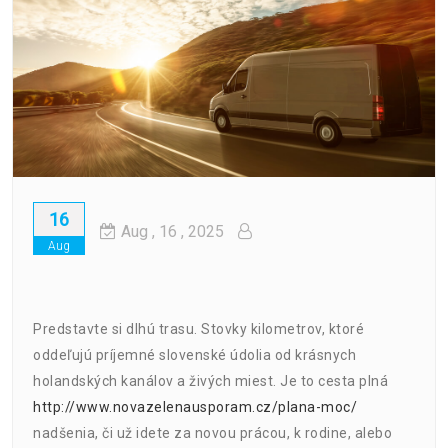
16
Aug
, 16 ,
2025
Aug
Predstavte si dlhú trasu. Stovky kilometrov, ktoré
oddeľujú príjemné slovenské údolia od krásnych
holandských kanálov a živých miest. Je to cesta plná
http://www.novazelenausporam.cz/plana-moc/
nadšenia, či už idete za novou prácou, k rodine, alebo