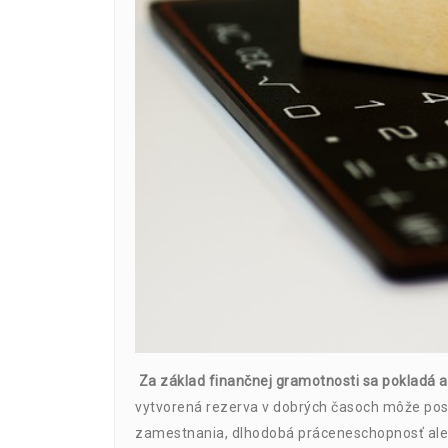
Za základ finančnej gramotnosti sa pokladá ak
vytvorená rezerva v dobrých časoch môže poslú
zamestnania, dlhodobá práceneschopnosť alebo