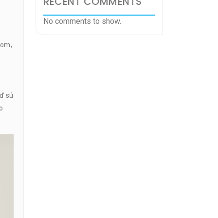
RECENT COMMENTS
No comments to show.
pom,
eď sú
o