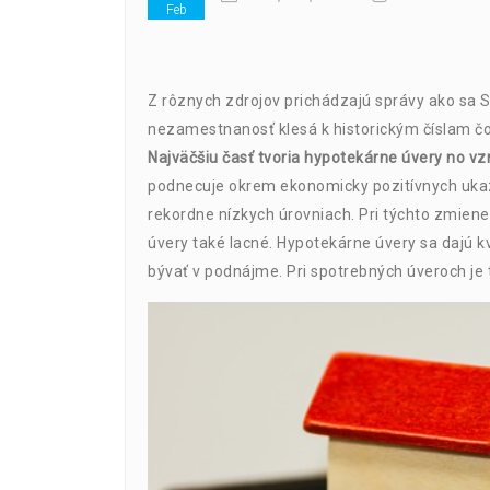
Feb
Z rôznych zdrojov prichádzajú správy ako sa 
nezamestnanosť klesá k historickým číslam čo
Najväčšiu časť tvoria hypotekárne úvery no vz
podnecuje okrem ekonomicky pozitívnych ukaz
rekordne nízkych úrovniach. Pri týchto zmienen
úvery také lacné. Hypotekárne úvery sa dajú kv
bývať v podnájme. Pri spotrebných úveroch je 