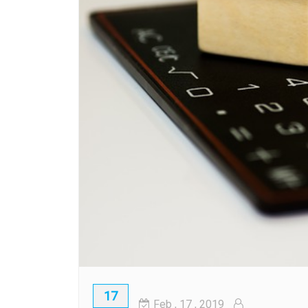
17
Feb
, 17 ,
2019