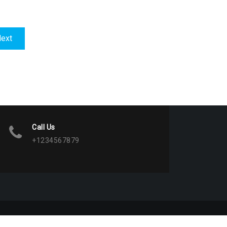
Next
ext
post:
Call Us
+1234567879
 WordPress
|
Theme:
BetterHealth
by
CanyonThemes
.