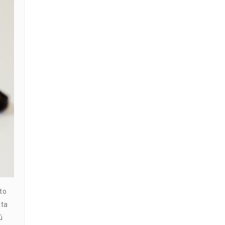
to
ata
ú