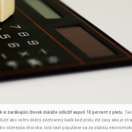
 si zarábajúci človek dokáže odložiť aspoň 10 percent z platu
. Tak
žiť ako veľmi dobrý záchranný balík keď prídu zlé časy ako je str
 vážnejšia choroba. Istá časť populácie sa za slabšiu ekonomick