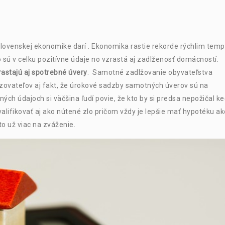
Slovenskej ekonomike darí . Ekonomika rastie rekorde rýchlim tem
 sú v celku pozitívne údaje no vzrastá aj zadlženosť domácností.
rastajú aj spotrebné úvery
. Samotné zadlžovanie obyvateľstva
ovateľov aj fakt, že úrokové sadzby samotných úverov sú na
ých údajoch si väčšina ľudí povie, že kto by si predsa nepožičal k
alifikovať aj ako nútené zlo pričom vždy je lepšie mať hypotéku ak
to už viac na zváženie.