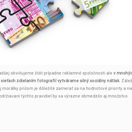
adšej obviňujeme štát prípadne reklamné spoločnosti ale
v mnohý
sieťach zdielaním fotografií vytvárame silný sociálny nátlak
. Zálež
 morálky pričom je dôležité zamerať sa na hodnotové priority a ni
držiavaní týchto pravidiel by sa výrazne obmedzilo aj množstvo