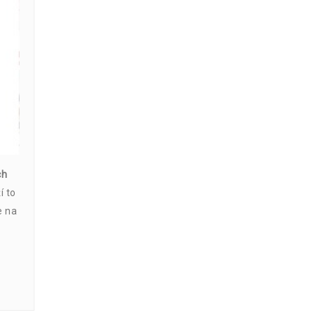
ch
í to
e na