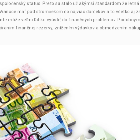
spoločenský status. Preto sa stalo už akýmsi štandardom že letná
 Vianoce mať pod stromčekom čo najviac darčekov a to všetko aj z
onte môže veľmi ľahko vyústiť do finančných problémov. Podobný
váraním finančnej rezervy, znížením výdavkov a obmedzením náku