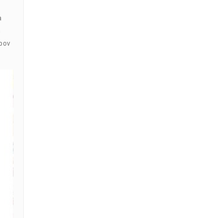
a
m
pov