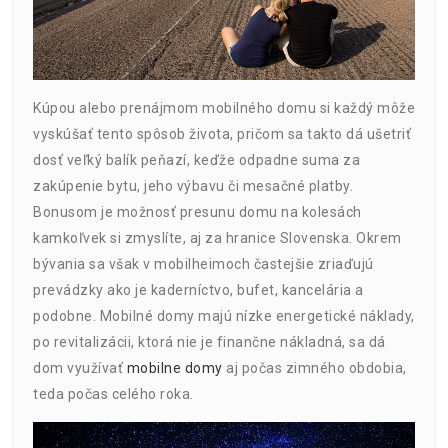
Kúpou alebo prenájmom mobilného domu si každý môže
vyskúšať tento spôsob života, pričom sa takto dá ušetriť
dosť veľký balík peňazí, keďže odpadne suma za
zakúpenie bytu, jeho výbavu či mesačné platby.
Bonusom je možnosť presunu domu na kolesách
kamkoľvek si zmyslíte, aj za hranice Slovenska. Okrem
bývania sa však v mobilheimoch častejšie zriaďujú
prevádzky ako je kaderníctvo, bufet, kancelária a
podobne. Mobilné domy majú nízke energetické náklady,
po revitalizácii, ktorá nie je finančne nákladná, sa dá
dom využívať
mobilne domy
aj počas zimného obdobia,
teda počas celého roka.