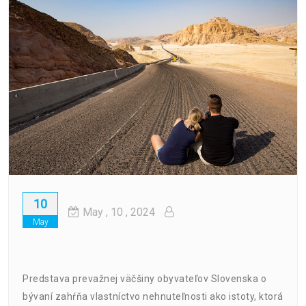
10
May
, 10 ,
2024
May
Predstava prevažnej väčšiny obyvateľov Slovenska o
bývaní zahŕňa vlastníctvo nehnuteľnosti ako istoty, ktorá