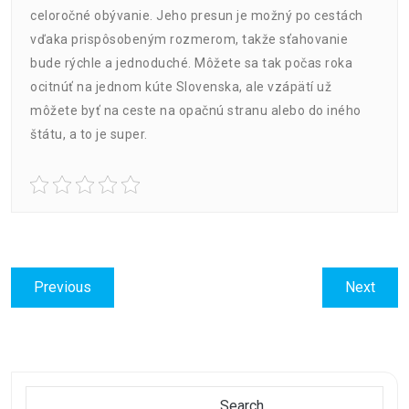
celoročné obývanie. Jeho presun je možný po cestách
vďaka prispôsobeným rozmerom, takže sťahovanie
bude rýchle a jednoduché. Môžete sa tak počas roka
ocitnúť na jednom kúte Slovenska, ale vzápätí už
môžete byť na ceste na opačnú stranu alebo do iného
štátu, a to je super.
Post
Previous
Next
Previous
Next
navigation
post:
post:
Search
Search