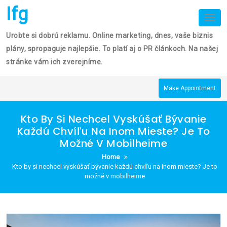
Skip
Ifg
to
Tog
nav
content
Urobte si dobrú reklamu. Online marketing, dnes, vaše biznis
plány, spropaguje najlepšie. To platí aj o PR článkoch. Na našej
stránke vám ich zverejníme.
Make Appointment
Kto By Si Nechcel Vyskúšať Bývanie
Každú Chvíľu Na Inom Mieste? Je To
Možné V Mobilheime
Home
Kto by si nechcel vyskúšať bývanie každú chvíľu na inom mieste? Je to
možné v mobilheime